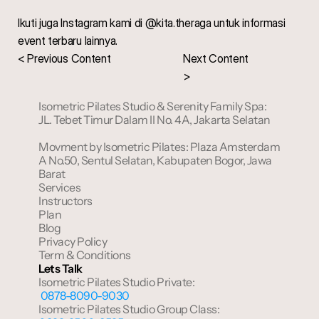
Ikuti juga Instagram kami di
 @kita.theraga
 untuk informasi 
event terbaru lainnya.
< 
Previous 
Content
Next 
Content 
>
Isometric Pilates Studio & Serenity Family Spa: 
JL. Tebet Timur Dalam II No. 4A, Jakarta Selatan
Movment by Isometric Pilates: Plaza Amsterdam 
A No.50, Sentul Selatan, Kabupaten Bogor, Jawa 
Barat
Services
Instructors
Plan
Blog
Privacy Policy
Term & Conditions
Lets Talk
Isometric Pilates Studio Private:
 0878-8090-9030
Isometric Pilates Studio Group Class: